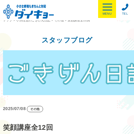
MENU
TEL
トップ
>
小渕理恵のごきげん日記
>
その他
>
笑顔講座全12回
スタッフブログ
2025/07/08
その他
笑顔講座全12回