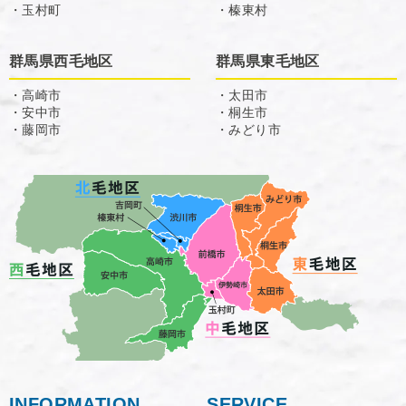
・玉村町
・榛東村
群馬県西毛地区
群馬県東毛地区
・高崎市
・太田市
・安中市
・桐生市
・藤岡市
・みどり市
INFORMATION
SERVICE