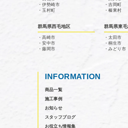
・伊勢崎市
・吉岡町
・玉村町
・榛東村
群馬県西毛地区
群馬県東毛
・高崎市
・太田市
・安中市
・桐生市
・藤岡市
・みどり市
INFORMATION
商品一覧
施工事例
お知らせ
スタッフブログ
お役立ち情報集