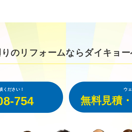
廻りのリフォームなら
ダイキョー
談ください！
ウェ
08-754
無料見積