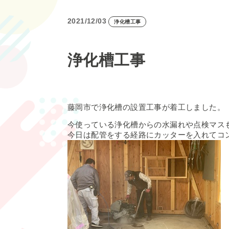
2021/12/03
浄化槽工事
浄化槽工事
藤岡市で浄化槽の設置工事が着工しました。
今使っている浄化槽からの水漏れや点検マス
今日は配管をする経路にカッターを入れてコ