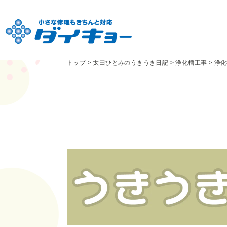
トップ
>
太田ひとみのうきうき日記
>
浄化槽工事
>
浄化