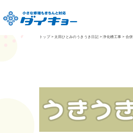
トップ
>
太田ひとみのうきうき日記
>
浄化槽工事
>
合併