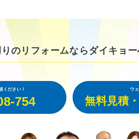
廻りのリフォームなら
ダイキョー
談ください！
ウェ
08-754
無料見積