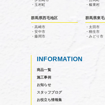
・玉村町
・榛東村
群馬県西毛地区
群馬県東毛
・高崎市
・太田市
・安中市
・桐生市
・藤岡市
・みどり市
INFORMATION
商品一覧
施工事例
お知らせ
スタッフブログ
お役立ち情報集