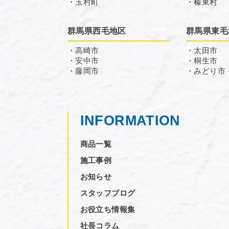
・玉村町
・榛東村
群馬県西毛地区
群馬県東毛
・高崎市
・太田市
・安中市
・桐生市
・藤岡市
・みどり市
INFORMATION
商品一覧
施工事例
お知らせ
スタッフブログ
お役立ち情報集
社長コラム