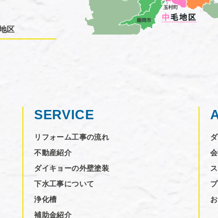
地区
SERVICE
リフォーム工事の流れ
ダ
不動産紹介
会
ダイキョーの外壁塗装
ス
下水工事について
プ
浄化槽
お
補助金紹介