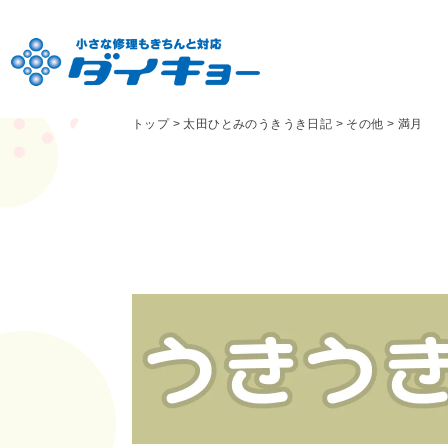
トップ
>
太田ひとみのうきうき日記
>
その他
>
満月