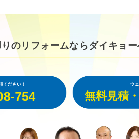
廻りのリフォームなら
ダイキョー
談ください！
ウェ
08-754
無料見積