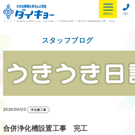
MENU
TEL
トップ
>
太田ひとみのうきうき日記
>
浄化槽工事
>
合併浄化槽設置工事 完工
スタッフブログ
2026/04/20
浄化槽工事
合併浄化槽設置工事 完工