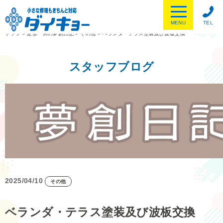
MENU
TEL
トップ
>
定形一男の夢創日記
>
その他
>
ベランダ・テラス塗装及び波板交換
スタッフブログ
2025/04/10
その他
ベランダ・テラス塗装及び波板交換