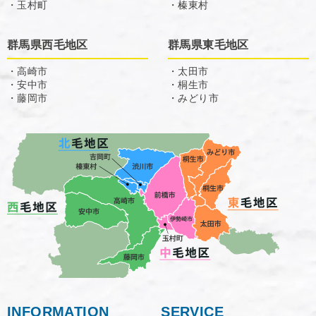
・玉村町
・榛東村
群馬県西毛地区
群馬県東毛地区
・高崎市
・太田市
・安中市
・桐生市
・藤岡市
・みどり市
INFORMATION
SERVICE