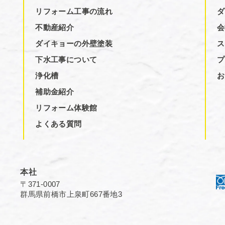
リフォーム工事の流れ
ダ
不動産紹介
会
ダイキョーの外壁塗装
ス
下水工事について
プ
浄化槽
お
補助金紹介
リフォーム体験館
よくある質問
本社
〒371-0007
群馬県前橋市上泉町667番地3