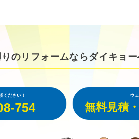
廻りのリフォームなら
ダイキョー
談ください！
ウェ
08-754
無料見積