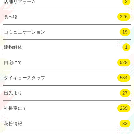
店舗リフォーム
2
食べ物
226
コミュニケーション
19
建物解体
1
自宅にて
528
ダイキョースタッフ
534
出先より
27
社長室にて
259
花粉情報
33