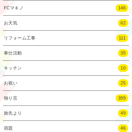
FCマキノ
146
お天気
62
リフォーム工事
111
奉仕活動
35
キッチン
10
お祝い
25
独り言
399
旅先より
49
宿題
46