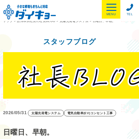
MENU
TEL
トップ
>
吉澤和男社長の社長BLOG
>
太陽光発電システム
>
日曜日、早朝。
スタッフブログ
2026/05/31
太陽光発電システム
電気自動車(EV)コンセント工事
日曜日、早朝。