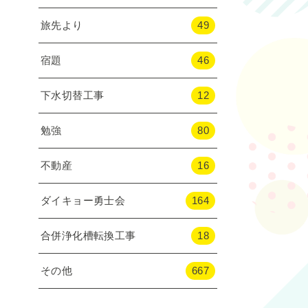
旅先より
49
宿題
46
下水切替工事
12
勉強
80
不動産
16
ダイキョー勇士会
164
合併浄化槽転換工事
18
その他
667