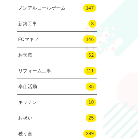
ノンアルコールゲーム
147
新築工事
8
FCマキノ
146
お天気
62
リフォーム工事
111
奉仕活動
35
キッチン
10
お祝い
25
独り言
399