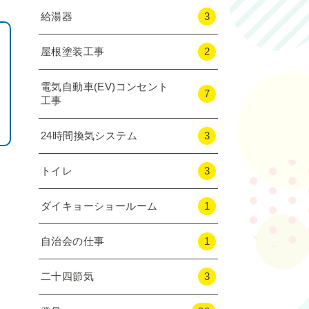
給湯器
3
屋根塗装工事
2
電気自動車(EV)コンセント
7
工事
24時間換気システム
3
トイレ
3
ダイキョーショールーム
1
自治会の仕事
1
二十四節気
3