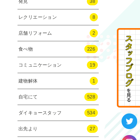
発見
38
レクリエーション
8
店舗リフォーム
2
食べ物
226
コミュニケーション
19
建物解体
1
自宅にて
528
ダイキョースタッフ
534
出先より
27