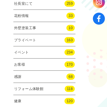
社長室にて
259
花粉情報
33
外壁塗装工事
10
プライベート
163
イベント
234
お客様
170
感謝
68
リフォーム体験館
118
健康
120