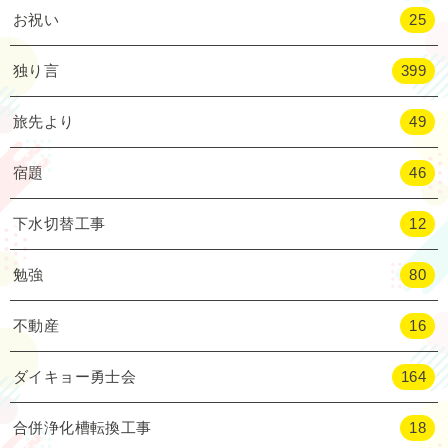
お祝い
25
独り言
399
旅先より
49
宿題
46
下水切替工事
12
勉強
80
不動産
16
ダイキョー勇士会
164
合併浄化槽転換工事
18