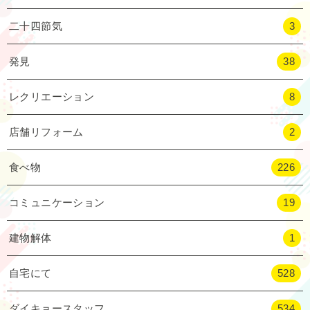
二十四節気
3
発見
38
レクリエーション
8
店舗リフォーム
2
食べ物
226
コミュニケーション
19
建物解体
1
自宅にて
528
ダイキョースタッフ
534