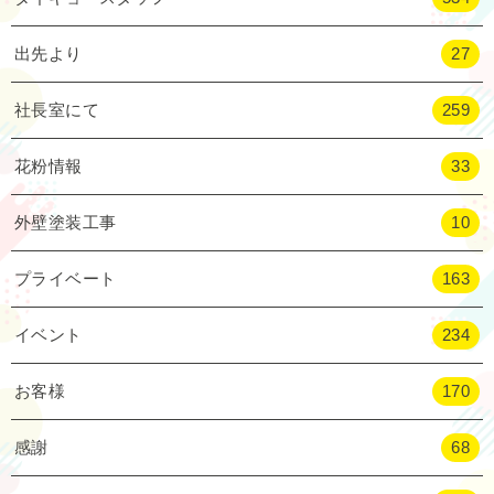
出先より
27
社長室にて
259
花粉情報
33
外壁塗装工事
10
プライベート
163
イベント
234
お客様
170
感謝
68