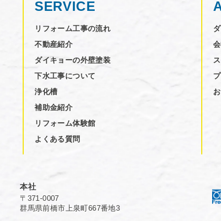
SERVICE
リフォーム工事の流れ
ダ
不動産紹介
会
ダイキョーの外壁塗装
ス
下水工事について
プ
浄化槽
お
補助金紹介
リフォーム体験館
よくある質問
本社
〒371-0007
群馬県前橋市上泉町667番地3