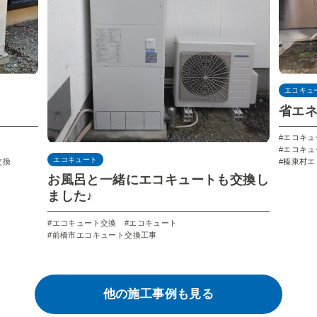
エコキュ
省エ
エコキュ
エコキュ
エコキュート
交換
榛東村エ
お風呂と一緒にエコキュートも交換し
ました♪
エコキュート交換
エコキュート
前橋市エコキュート交換工事
他の施⼯事例も見る