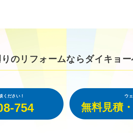
廻りのリフォームなら
ダイキョー
談ください！
ウェ
08-754
無料見積