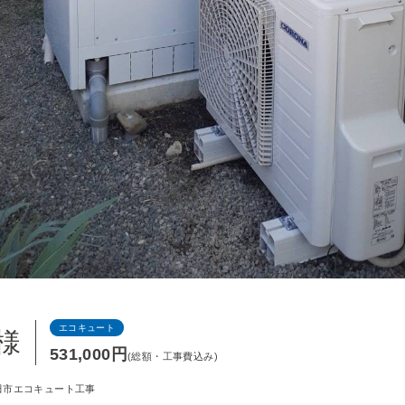
エコキュート
様
531,000円
(総額・工事費込み)
田市エコキュート工事