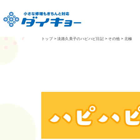
トップ
>
淡路久美子のハピハピ日記
>
その他
>
北極