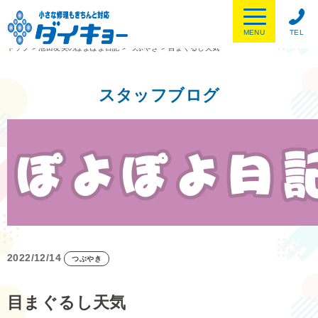
MENU
TEL
トップ
>
池田友美のぽよぽよ日記
>
つぶやき
>
目まぐるし天気
スタッフブログ
2022/12/14
つぶやき
目まぐるし天気