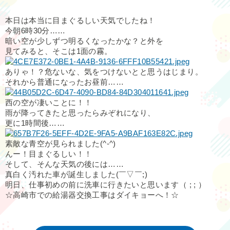
本日は本当に目まぐるしい天気でしたね！
今朝6時30分……
暗い空が少しずつ明るくなったかな？と外を
見てみると、そこは1面の霧。
ありゃ！？危ないな、気をつけないとと思うはじまり。
それから普通になったお昼前……
西の空が凄いことに！！
雨が降ってきたと思ったらみぞれになり、
更に1時間後……
素敵な青空が見られました(^-^)
んー！目まぐるしい！！
そして、そんな天気の後には……
真白く汚れた車が誕生しました(￣▽￣;)
明日、仕事初めの前に洗車に行きたいと思います（ ; ; ）
☆高崎市での給湯器交換工事はダイキョーへ！☆