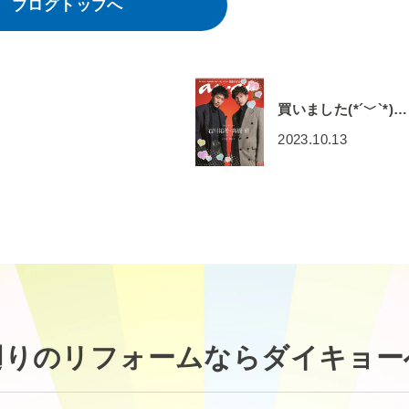
ブログトップへ
買いました(*´﹀`*)…
2023.10.13
廻りのリフォームなら
ダイキョー