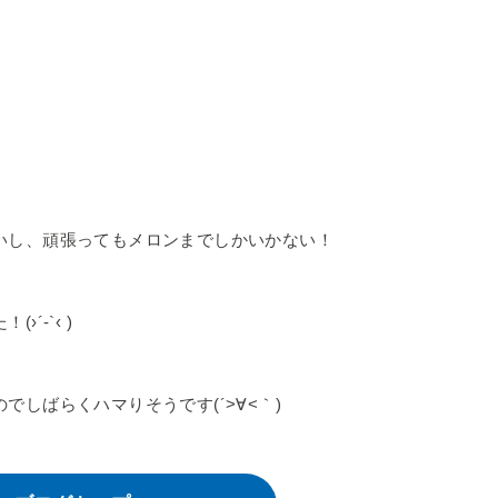
いし、頑張ってもメロンまでしかいかない！
´-`‹ )
しばらくハマりそうです(´>∀<｀)ゝ