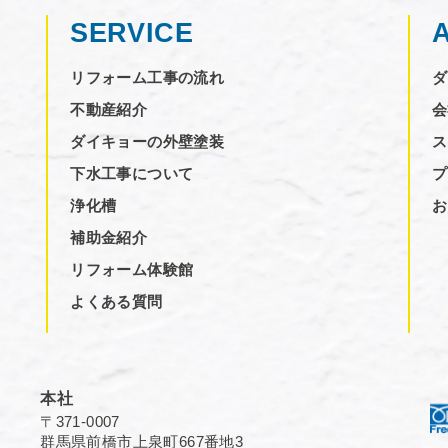
SERVICE
リフォーム工事の流れ
ダ
不動産紹介
会
ダイキョーの外壁塗装
ス
下水工事について
プ
浄化槽
お
補助金紹介
リフォーム体験館
よくある質問
本社
〒371-0007
群馬県前橋市上泉町667番地3