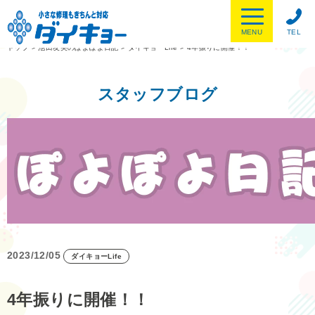
MENU
TEL
トップ
>
池田友美のぽよぽよ日記
>
ダイキョーLife
>
4年振りに開催！！
スタッフブログ
2023/12/05
ダイキョーLife
4年振りに開催！！