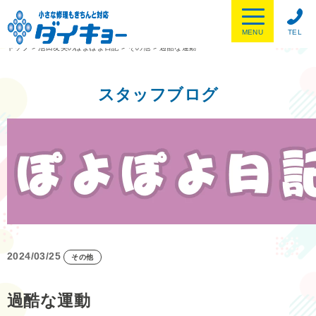
MENU
TEL
トップ
>
池田友美のぽよぽよ日記
>
その他
>
過酷な運動
スタッフブログ
2024/03/25
その他
過酷な運動