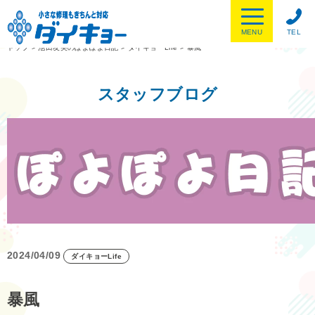
MENU
TEL
トップ
>
池田友美のぽよぽよ日記
>
ダイキョーLife
>
暴風
スタッフブログ
2024/04/09
ダイキョーLife
暴風