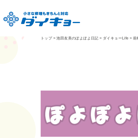
トップ
>
池田友美のぽよぽよ日記
>
ダイキョーLife
>
前