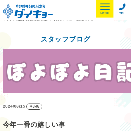
MENU
TEL
トップ
>
池田友美のぽよぽよ日記
>
その他
>
今年一番の嬉しい事
スタッフブログ
2024/06/15
その他
今年一番の嬉しい事