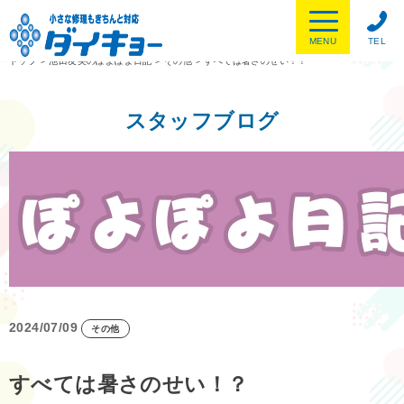
MENU
TEL
トップ
>
池田友美のぽよぽよ日記
>
その他
>
すべては暑さのせい！？
スタッフブログ
2024/07/09
その他
すべては暑さのせい！？