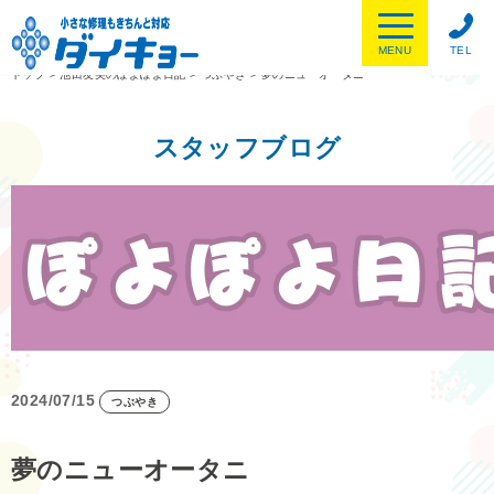
MENU
TEL
トップ
>
池田友美のぽよぽよ日記
>
つぶやき
>
夢のニューオータニ
スタッフブログ
2024/07/15
つぶやき
夢のニューオータニ