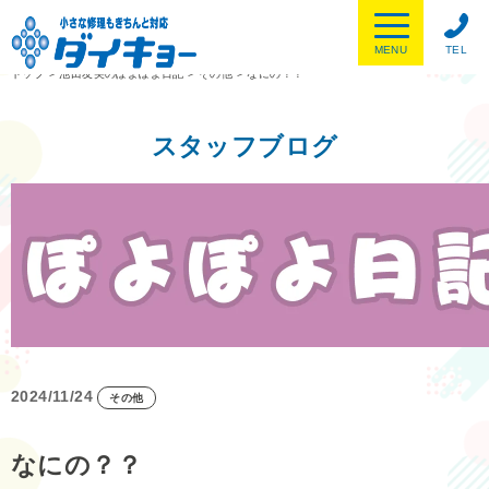
MENU
TEL
トップ
>
池田友美のぽよぽよ日記
>
その他
>
なにの？？
スタッフブログ
2024/11/24
その他
なにの？？