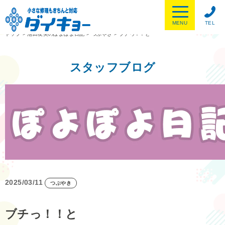
MENU
TEL
トップ
>
池田友美のぽよぽよ日記
>
つぶやき
>
ブチっ！！と
スタッフブログ
2025/03/11
つぶやき
ブチっ！！と