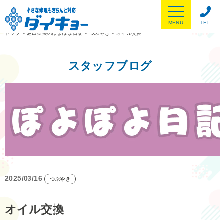
MENU
TEL
トップ
>
池田友美のぽよぽよ日記
>
つぶやき
>
オイル交換
スタッフブログ
2025/03/16
つぶやき
オイル交換