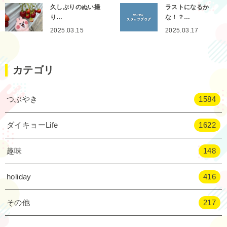
久しぶりのぬい撮
ラストになるか
り…
な！？…
2025.03.15
2025.03.17
カテゴリ
つぶやき
1584
ダイキョーLife
1622
趣味
148
holiday
416
その他
217