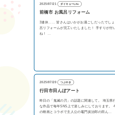
2025/07/21
ダイキョーLife
前橋市 お風呂リフォーム
3連休…… 皆さんはいかがお過ごしだったでし
呂リフォームが完工いたしました！ 手すりが付
ね！ …
2025/07/20
つぶやき
行田市田んぼアート
昨日の「鬼滅の刃」の話題に関連して。 埼玉県
な作品で毎年SNS上で楽しみにしております。 
の映画とコラボで主人公の竈門炭治郎の田ん…