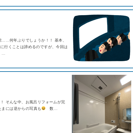
館……何年ぶりでしょうか！！ 基本、
館に行くことは諦めるのですが、今回は
 …
！ そんな中、お風呂リフォームが完
たまには逆からの写真も
数…