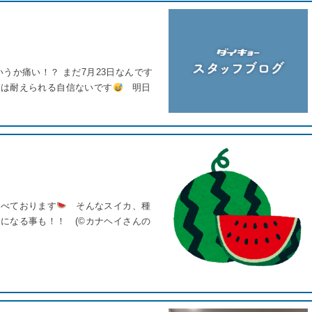
うか痛い！？ まだ7月23日なんです
年は耐えられる自信ないです
明日
食べております
そんなスイカ、種
なる事も！！ (©︎カナヘイさんの