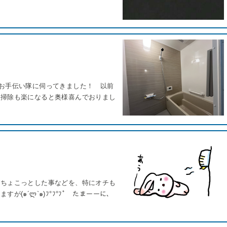
お手伝い隊に伺ってきました！ 以前
お掃除も楽になると奥様喜んでおりまし
のちょこっとした事などを、特にオチも
(๑´ლ`๑)ﾌ°ﾌ°ﾌﾟ たまーーに、