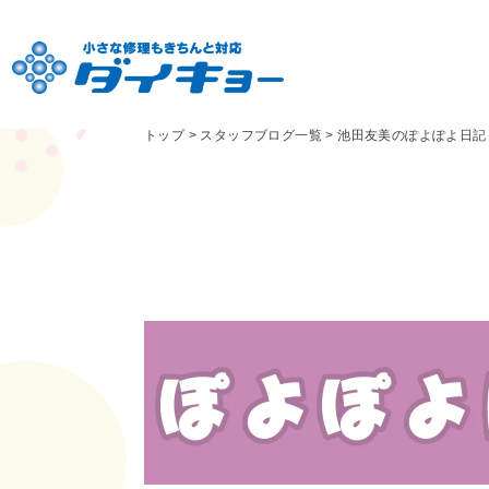
トップ
>
スタッフブログ一覧
>
池田友美のぽよぽよ日記