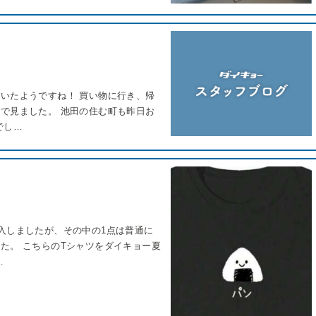
いたようですね！ 買い物に行き、帰
で見ました。 池田の住む町も昨日お
でし…
入しましたが、その中の1点は普通に
た。 こちらのTシャツをダイキョー夏
…