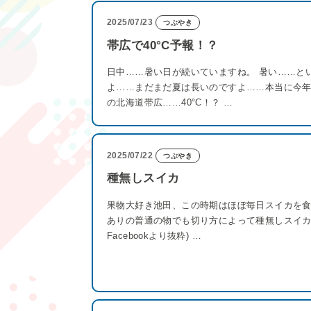
2025/07/23
つぶやき
帯広で40°C予報！？
日中……暑い日が続いていますね。 暑い……とい
よ……まだまだ夏は長いのですよ……本当に今
の北海道帯広……40°C！？ …
2025/07/22
つぶやき
種無しスイカ
果物大好き池田、この時期はほぼ毎日スイカを
ありの普通の物でも切り方によって種無しスイカに
Facebookより抜粋) …