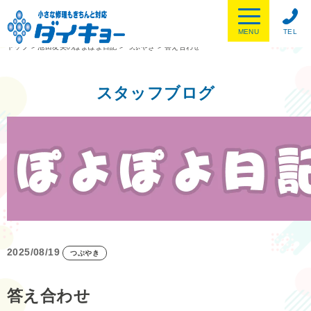
MENU
TEL
トップ
>
池田友美のぽよぽよ日記
>
つぶやき
>
答え合わせ
スタッフブログ
2025/08/19
つぶやき
答え合わせ