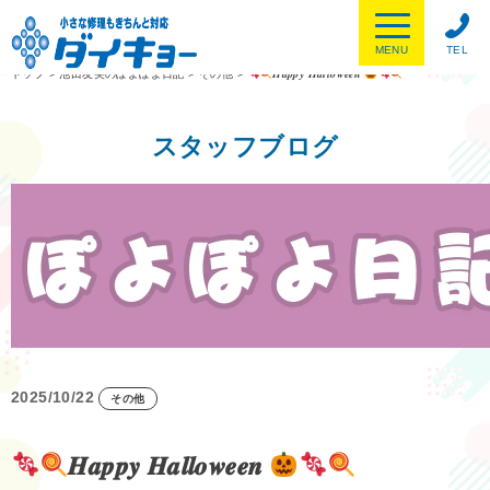
MENU
TEL
トップ
>
池田友美のぽよぽよ日記
>
その他
>
𝑯𝒂𝒑𝒑𝒚 𝑯𝒂𝒍𝒍𝒐𝒘𝒆𝒆𝒏
スタッフブログ
2025/10/22
その他
𝑯𝒂𝒑𝒑𝒚 𝑯𝒂𝒍𝒍𝒐𝒘𝒆𝒆𝒏