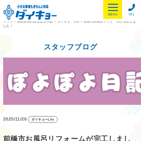
MENU
TEL
トップ
>
池田友美のぽよぽよ日記
>
ダイキョーLife
>
前橋市お風呂リフォームが完工しま
した！
スタッフブログ
2025/11/26
ダイキョーLife
前橋市お風呂リフォームが完工しまし