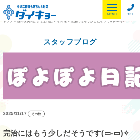
MENU
TEL
トップ
>
池田友美のぽよぽよ日記
>
その他
>
完治にはもう少しだそうです(▭-▭)✧
スタッフブログ
2025/11/17
その他
完治にはもう少しだそうです(▭-▭)✧