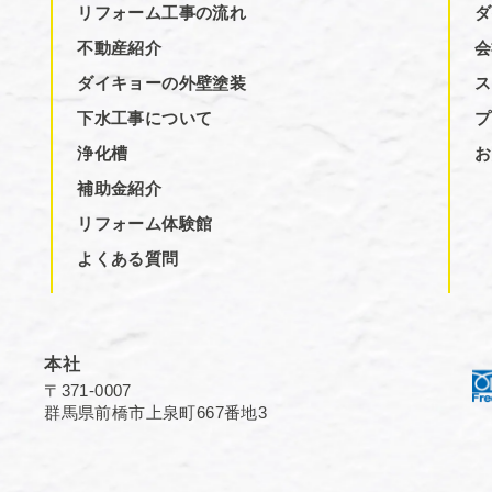
リフォーム工事の流れ
ダ
不動産紹介
会
ダイキョーの外壁塗装
ス
下水工事について
プ
浄化槽
お
補助金紹介
リフォーム体験館
よくある質問
本社
〒371-0007
群馬県前橋市上泉町667番地3