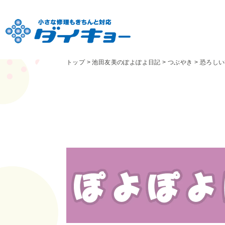
トップ
>
池田友美のぽよぽよ日記
>
つぶやき
>
恐ろしい