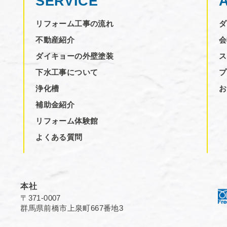
SERVICE
リフォーム工事の流れ
ダ
不動産紹介
会
ダイキョーの外壁塗装
ス
下水工事について
プ
浄化槽
お
補助金紹介
リフォーム体験館
よくある質問
本社
〒371-0007
群馬県前橋市上泉町667番地3