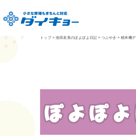
トップ
>
池田友美のぽよぽよ日記
>
つぶやき
>
精米機デ