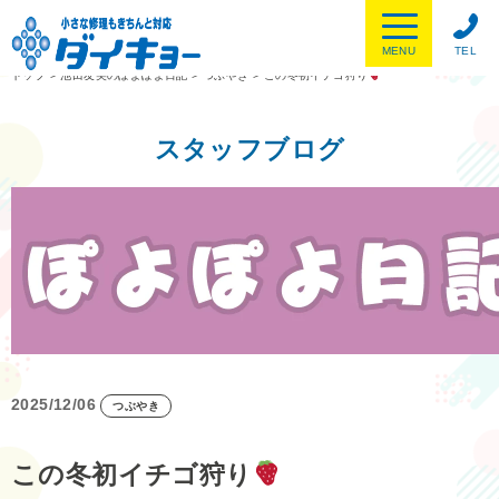
MENU
TEL
トップ
>
池田友美のぽよぽよ日記
>
つぶやき
>
この冬初イチゴ狩り
スタッフブログ
2025/12/06
つぶやき
この冬初イチゴ狩り