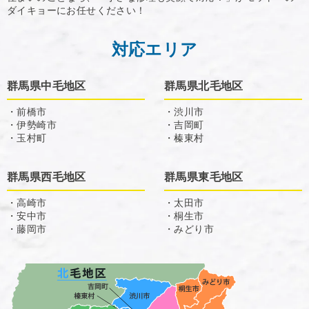
ダイキョーにお任せください！
対応エリア
群馬県中毛地区
群馬県北毛地区
・前橋市
・渋川市
・伊勢崎市
・吉岡町
・玉村町
・榛東村
群馬県西毛地区
群馬県東毛地区
・高崎市
・太田市
・安中市
・桐生市
・藤岡市
・みどり市