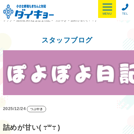
MENU
TEL
トップ
>
池田友美のぽよぽよ日記
>
つぶやき
>
詰めが甘い( ߹꒳​߹ )
スタッフブログ
2025/12/24
つぶやき
詰めが甘い( ߹꒳​߹ )