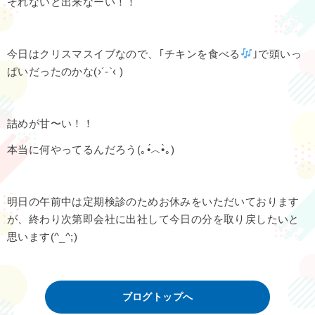
それないと出来なーい！！
今日はクリスマスイブなので、｢チキンを食べる
｣で頭いっ
ぱいだったのかな(›´-`‹ )
詰めが甘〜い！！
本当に何やってるんだろう(｡•́︿•̀｡)
明日の午前中は定期検診のためお休みをいただいております
が、終わり次第即会社に出社して今日の分を取り戻したいと
思います(^_^;)
ブログトップへ