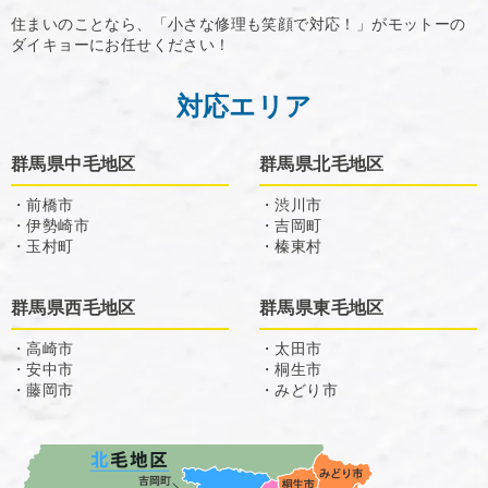
住まいのことなら、「小さな修理も笑顔で対応！」がモットーの
ダイキョーにお任せください！
対応エリア
群馬県中毛地区
群馬県北毛地区
・前橋市
・渋川市
・伊勢崎市
・吉岡町
・玉村町
・榛東村
群馬県西毛地区
群馬県東毛地区
・高崎市
・太田市
・安中市
・桐生市
・藤岡市
・みどり市