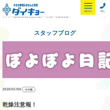
MENU
TEL
トップ
>
池田友美のぽよぽよ日記
>
その他
>
乾燥注意報！
スタッフブログ
2026/01/08
その他
乾燥注意報！