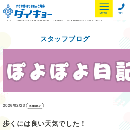
MENU
TEL
トップ
>
池田友美のぽよぽよ日記
>
holiday
>
歩くには良い天気でした！
スタッフブログ
2026/02/23
holiday
歩くには良い天気でした！