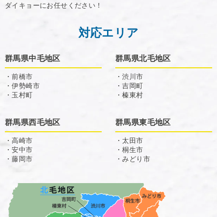
ダイキョーにお任せください！
対応エリア
群馬県中毛地区
群馬県北毛地区
・前橋市
・渋川市
・伊勢崎市
・吉岡町
・玉村町
・榛東村
群馬県西毛地区
群馬県東毛地区
・高崎市
・太田市
・安中市
・桐生市
・藤岡市
・みどり市