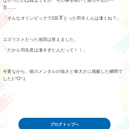
なかったのは残念ですが、その事を聞いて娘ちゃんの一
言……
「そんなオリンピックで2回
とった羽生くんは凄くね？」
ユズリストだった池田は答えました。
「だから羽生君は凄すぎたんだって！！」
今更ながら、彼のメンタルの強さと偉大さに感服した瞬間で
した(˶ᐢᗜᐢ˶)
ブログトップへ