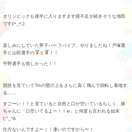
オリンピックも後半に入りますます寝不足が続きそうな池田
です(>_<;)
楽しみにしていた男子ハーフパイプ、やりましたね！戸塚選
手と山田選手の
と
！！
平野選手も惜しかった！！
競技を見ていて7mの壁の上をさらに高く飛んで回転し着地す
る……
すごーい！！と見ていると自然と口が空いているらしく、娘
ちゃんに「口空いてるよー！！w」と何度も言われる始末
(;^_^A
仕方ないんですよ〜！！凄いのですから〜！