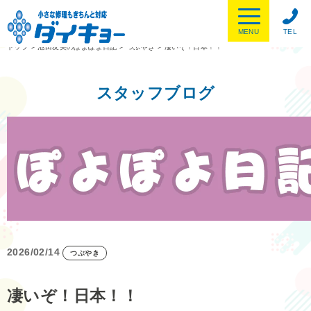
MENU
TEL
トップ
>
池田友美のぽよぽよ日記
>
つぶやき
>
凄いぞ！日本！！
スタッフブログ
2026/02/14
つぶやき
凄いぞ！日本！！