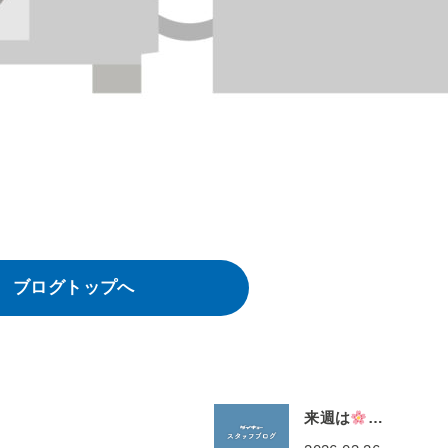
ブログトップへ
来週は
…