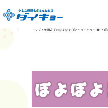
トップ
>
池田友美のぽよぽよ日記
>
ダイキョーLife
>
暖