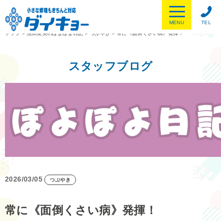
MENU
TEL
トップ
>
池田友美のぽよぽよ日記
>
つぶやき
>
常に《面倒くさい病》発揮！
スタッフブログ
2026/03/05
つぶやき
常に《面倒くさい病》発揮！