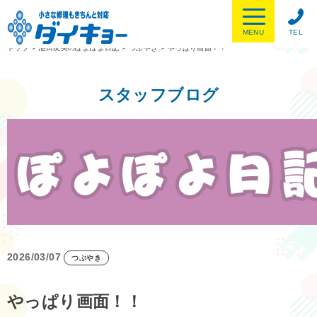
MENU
TEL
トップ
>
池田友美のぽよぽよ日記
>
つぶやき
>
やっぱり画面！！
スタッフブログ
2026/03/07
つぶやき
やっぱり画面！！