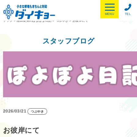
MENU
TEL
トップ
>
池田友美のぽよぽよ日記
>
つぶやき
>
お彼岸にて
スタッフブログ
2026/03/21
つぶやき
お彼岸にて