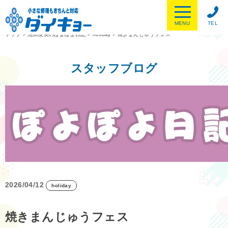
MENU
TEL
トップ
>
池田友美のぽよぽよ日記
>
holiday
>
焼きまんじゅうフェス
スタッフブログ
2026/04/12
holiday
焼きまんじゅうフェス