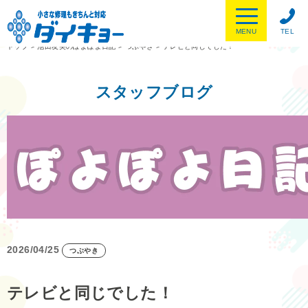
MENU
TEL
トップ
>
池田友美のぽよぽよ日記
>
つぶやき
>
テレビと同じでした！
スタッフブログ
2026/04/25
つぶやき
テレビと同じでした！