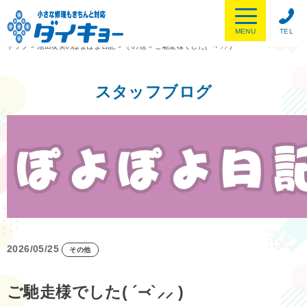
MENU
TEL
トップ
>
池田友美のぽよぽよ日記
>
その他
>
ご馳走様でした( ´⤙`⸝⸝ )
スタッフブログ
2026/05/25
その他
ご馳走様でした( ´⤙`⸝⸝ )