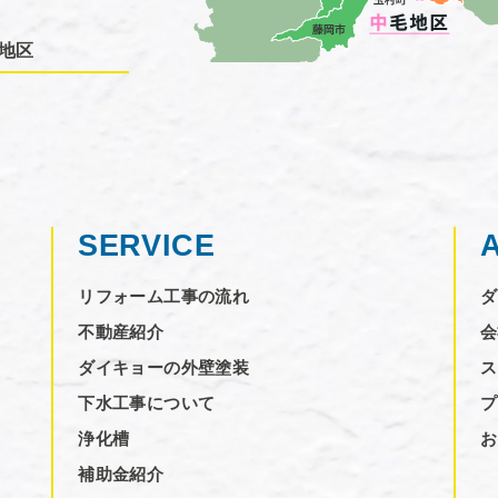
地区
SERVICE
リフォーム工事の流れ
ダ
不動産紹介
会
ダイキョーの外壁塗装
ス
下水工事について
プ
浄化槽
お
補助金紹介