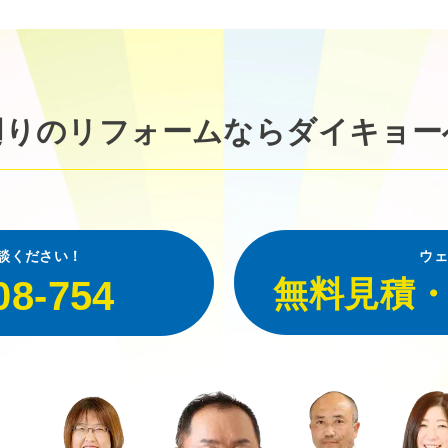
廻りのリフォームなら
ダイキョー
談ください！
ウェ
08-754
無料見積