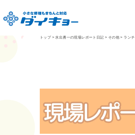
トップ
>
水出勇一の現場レポート日記
>
その他
>
ランチ