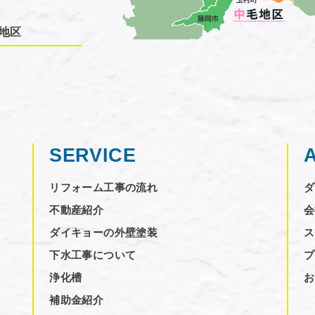
地区
SERVICE
リフォーム工事の流れ
ダ
不動産紹介
会
ダイキョーの外壁塗装
ス
下水工事について
プ
浄化槽
お
補助金紹介