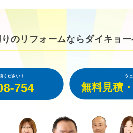
廻りのリフォームなら
ダイキョー
談ください！
ウェ
08-754
無料見積