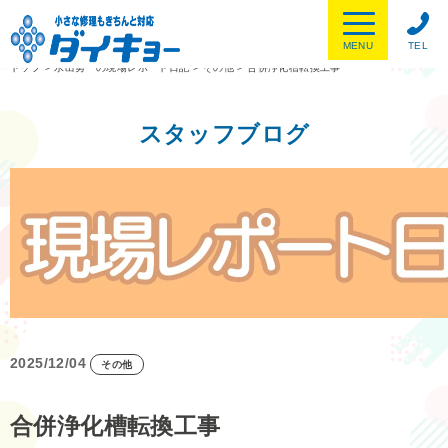
MENU
TEL
トップ
>
水出勇一の現場レポート日記
>
その他
>
合併浄化槽転換工事
スタッフブログ
2025/12/04
その他
合併浄化槽転換工事