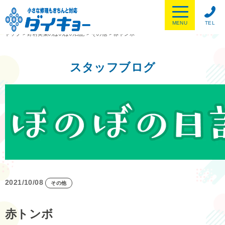
MENU
TEL
トップ
>
野村美菜のほのぼの日記
>
その他
>
赤トンボ
スタッフブログ
2021/10/08
その他
赤トンボ