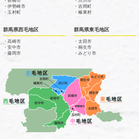
・前橋市
・渋川市
・伊勢崎市
・吉岡町
・玉村町
・榛東村
群馬県西毛地区
群馬県東毛地区
・高崎市
・太田市
・安中市
・桐生市
・藤岡市
・みどり市